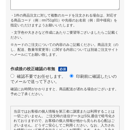
・1件の商品注文に対して複数のカードを注文される場合は、対応す
る商品コード（例：rm751g01）や先様のお名前（例：田中様宛）を
指定いただけますようお願いいたします。
・文字色や大きさなど作成にあたりご要望等ございましたらご記載く
ださい。
※カードのご注文についての内容のみご記載ください。商品注文（の
し、配送、数量等変更等）に関する内容については別途ご注文サイト
へメールにてお願い致します。
作成後の校正確認の有無
必須
確認不要でお任せします。
印刷前に確認したいの
でメールで送って下さい。
確認にお時間がかかりますと、商品配送が遅れる場合がございます。
予めご了承ください。
当店ではお客様の個人情報を第三者に譲渡または利用することは
一切ございません。 ご注文時の送信データはSSL通信で暗号化さ
れておりますので、お客様の個人情報が他から見られる心配はご
ざいません。どうぞご安心してご利用ください。なお、入力され
た情報について株式会社ラムビットが管理します。また、入力さ