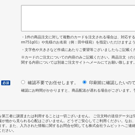
・1件の商品注文に対して複数のカードを注文される場合は、対応す
rm751g01）や先様のお名前（例：田中様宛）を指定いただけますよ
・文字色や大きさなど作成にあたりご要望等ございましたらご記載く
※カードのご注文についての内容のみご記載ください。商品注文（の
関する内容については別途ご注文サイトへメールにてお願い致します
確認不要でお任せします。
印刷前に確認したいの
必須
確認にお時間がかかりますと、商品配送が遅れる場合がございます。
を第三者に譲渡または利用することは一切ございません。 ご注文時の送信データはS
報が他から見られる心配はございません。どうぞご安心してご利用ください。なお
ます。また、入力された情報に関するお問合せ関しても株式会社ラムビットへご連
ください。