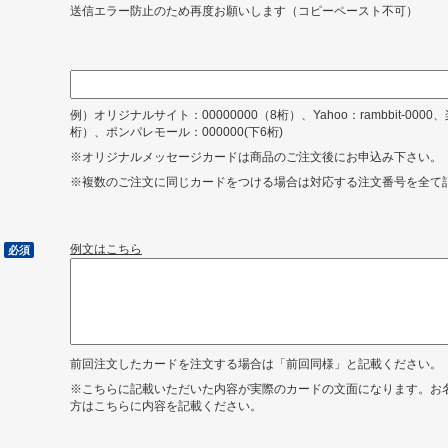
送信エラー防止のため再度お願いします（コピーペースト不可）
例）オリジナルサイト：00000000（8桁）、Yahoo：rambbit-0000、
桁）、ポンパレモール：000000(下6桁)
※オリジナルメッセージカードは商品のご注文後にお申込み下さい。
※複数のご注文に同じカードをつける場合は対応する注文番号を全て
例文はこちら
必須
前回注文したカードを注文する場合は「前回同様」と記載ください。
※こちらに記載いただいた内容が実際のカードの文面になります。お
方はこちらに内容を記載ください。