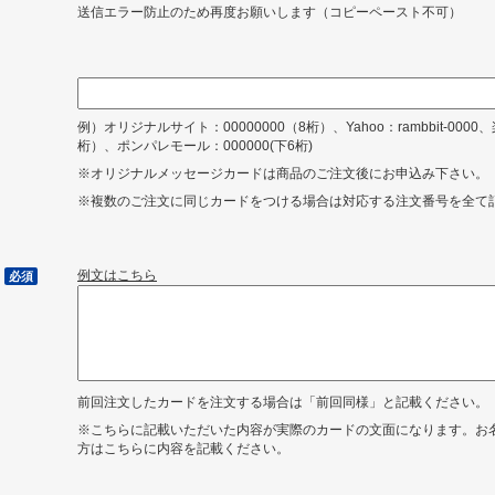
送信エラー防止のため再度お願いします（コピーペースト不可）
例）オリジナルサイト：00000000（8桁）、Yahoo：rambbit-0000、
桁）、ポンパレモール：000000(下6桁)
※オリジナルメッセージカードは商品のご注文後にお申込み下さい。
※複数のご注文に同じカードをつける場合は対応する注文番号を全て
例文はこちら
必須
前回注文したカードを注文する場合は「前回同様」と記載ください。
※こちらに記載いただいた内容が実際のカードの文面になります。お
方はこちらに内容を記載ください。