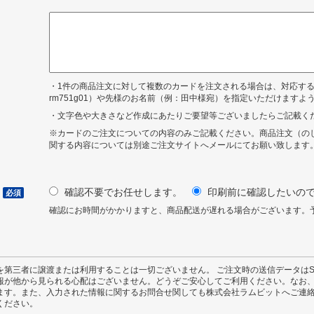
・1件の商品注文に対して複数のカードを注文される場合は、対応す
rm751g01）や先様のお名前（例：田中様宛）を指定いただけますよ
・文字色や大きさなど作成にあたりご要望等ございましたらご記載く
※カードのご注文についての内容のみご記載ください。商品注文（の
関する内容については別途ご注文サイトへメールにてお願い致します
確認不要でお任せします。
印刷前に確認したいの
必須
確認にお時間がかかりますと、商品配送が遅れる場合がございます。
を第三者に譲渡または利用することは一切ございません。 ご注文時の送信データはS
報が他から見られる心配はございません。どうぞご安心してご利用ください。なお
ます。また、入力された情報に関するお問合せ関しても株式会社ラムビットへご連
ください。